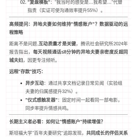
"复盘模板"
："我当时的感受是…我希望…"代替
指责（实证可使沟通效率提升55%）。
高频提问：异地夫妻如何维持"情感账户"？数据驱动的远
程策略
距离不是问题,
互动质量才是关键
，腾讯社会研究所2024年
报告指出，
每天视频通话≤8分钟的异地夫妻亲密度反超同
城夫妇
，因更专注倾听。
远程"存款"技巧：
异步互动
：通过共享文档记录日常见闻（实验组
夫妻的归属感提升32%）。
"仪式感触发器"
：固定时间一起看同一部电影，
同步率提升情感共鸣。
长期主义者必看：如何让"情感账户"持续增值？
斯坦福大学"百年夫妻研究"追踪发现，
共同成长的伴侣关系