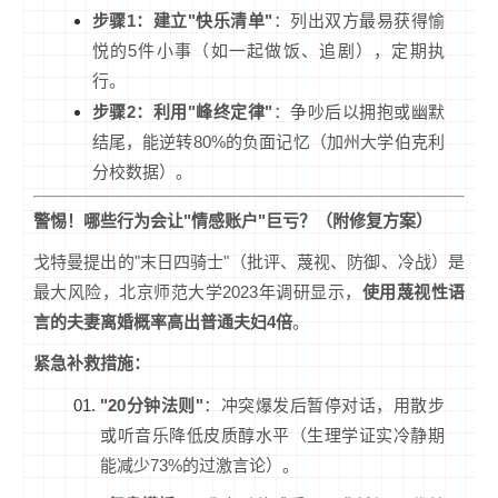
步骤1：建立"快乐清单"
：列出双方最易获得愉
悦的5件小事（如一起做饭、追剧），定期执
行。
步骤2：利用"峰终定律"
：争吵后以拥抱或幽默
结尾，能逆转80%的负面记忆（加州大学伯克利
分校数据）。
警惕！哪些行为会让"情感账户"巨亏？（附修复方案）
戈特曼提出的"末日四骑士"（批评、蔑视、防御、冷战）是
最大风险，北京师范大学2023年调研显示，
使用蔑视性语
言的夫妻离婚概率高出普通夫妇4倍
。
紧急补救措施：
"20分钟法则"
：冲突爆发后暂停对话，用散步
或听音乐降低皮质醇水平（生理学证实冷静期
能减少73%的过激言论）。