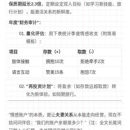
保质期延长2.3倍
，定期设定双人目标（如学习新技能、旅
行计划），能激活关系的新鲜度。
年度"财务审计"：
量化评估
：用下表统计季度情感收支（附简易
模板）：
项目
存款（+）
取款（-）
肢体接触
拥抱10次
拒绝牵手2次
语言互动
赞美15条
抱怨7次
"再投资计划"
：将盈余（如存款远超取款）转
化为新体验，如短期旅行。
"情感账户"的本质，是让
夫妻关系
从本能走向经营，现在不
妨问问伴侣："我们的账户余额是多少？"（注：全文长尾词