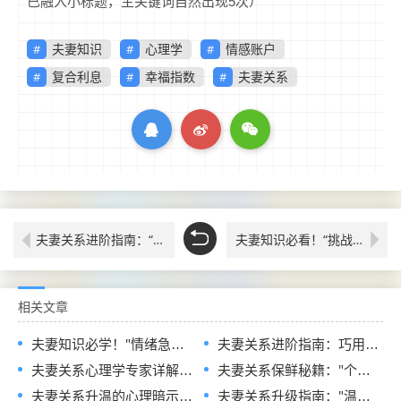
已融入小标题，主关键词自然出现5次）
夫妻知识
心理学
情感账户
复合利息
幸福指数
夫妻关系
夫妻关系进阶指南：“仪式感”创新玩法，让TA从平淡到期待的纪念日魔法
夫妻知识必看！“挑战任务”阶梯设计,让TA在追求中持续升级
相关文章
夫妻知识必学！"情绪急救包"场景化配置指南大全：科学应对关系危机的工具组合
夫妻关系进阶指南：巧用“沉没成本”杠杆，让另一半主动加大投入
夫妻关系心理学专家详解“情感存款计划”：用风险对冲策略打造关系危机储备金
夫妻关系保鲜秘籍："个人空间"弹性管理术——科学距离让TA更珍惜亲密时光
夫妻关系升温的心理暗示术大全，让TA主动幻想与你共组家庭
夫妻关系升级指南："温柔反击术"实战手册——化解攻击的优雅姿态