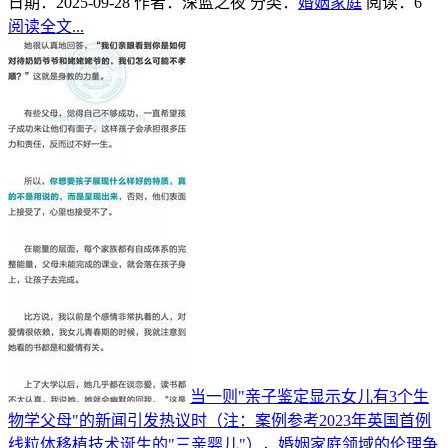
日期：2025-09-28
作者：深蓝之夜
分类：
婚姻家庭
阅读：6
阅读全文...
当一则"亲子鉴定显示女儿有3个生
物学父母"的新闻引发热议时（注：案例参考2023年英国首例
线粒体移植技术诞生的"三亲婴儿"），婚姻家庭领域的伦理争