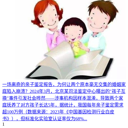
一场离奇的亲子鉴定报告，为何让两个原本毫无交集的婚姻家
庭陷入崩溃？2024年3月，北京某司法鉴定中心曝出的"孩子互
换"事件引发社会哗然——涉事机构因样本混淆，导致两个家
庭抚养了对方孩子长达5年，据统计，我国每年亲子鉴定需求
超100万例（数据来源：2023年《中国基因检测行业白皮
书》），但标准化实验室认证率仅为68%...
1