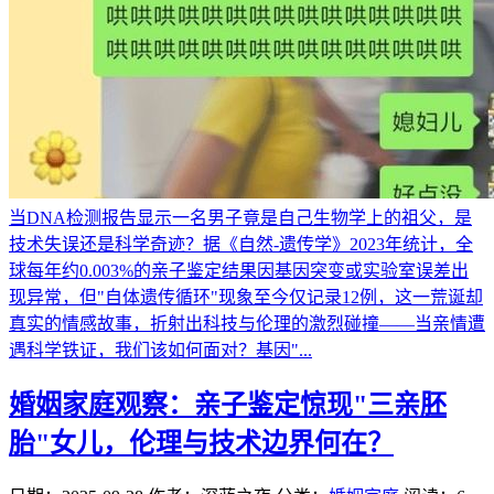
当DNA检测报告显示一名男子竟是自己生物学上的祖父，是
技术失误还是科学奇迹？据《自然-遗传学》2023年统计，全
球每年约0.003%的亲子鉴定结果因基因突变或实验室误差出
现异常，但"自体遗传循环"现象至今仅记录12例，这一荒诞却
真实的情感故事，折射出科技与伦理的激烈碰撞——当亲情遭
遇科学铁证，我们该如何面对？基因"...
婚姻家庭观察：亲子鉴定惊现"三亲胚
胎"女儿，伦理与技术边界何在？