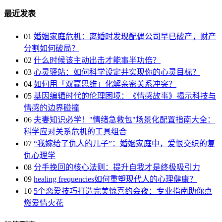
最近发表
01
婚姻家庭危机：离婚时发现配偶公司早已破产，财产
分割如何破局？
02
什么时候该主动出击才能事半功倍？
03
心灵驿站：如何科学设定并实现你的心灵目标？
04
如何用「双赢思维」化解亲密关系冲突？
05
基因编辑时代的伦理困境：《情感故事》揭示科技与
情感的边界碰撞
06
夫妻知识必学！"情绪急救包"场景化配置指南大全：
科学应对关系危机的工具组合
07
“我嫁给了仇人的儿子”：婚姻家庭中，爱恨交织的复
仇心理学
08
分手挽回的核心法则：提升自我才是终极吸引力
09
healing frequencies如何重塑现代人的心理健康？
10
5个恋爱技巧打造完美惊喜约会夜：专业指南助你点
燃爱情火花