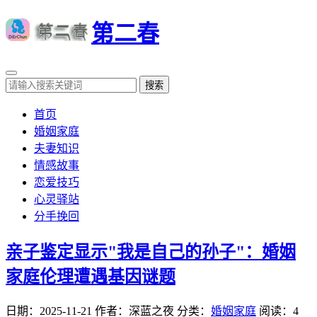
第二春
搜索
首页
婚姻家庭
夫妻知识
情感故事
恋爱技巧
心灵驿站
分手挽回
亲子鉴定显示"我是自己的孙子"：婚姻
家庭伦理遭遇基因谜题
日期：2025-11-21
作者：深蓝之夜
分类：
婚姻家庭
阅读：4