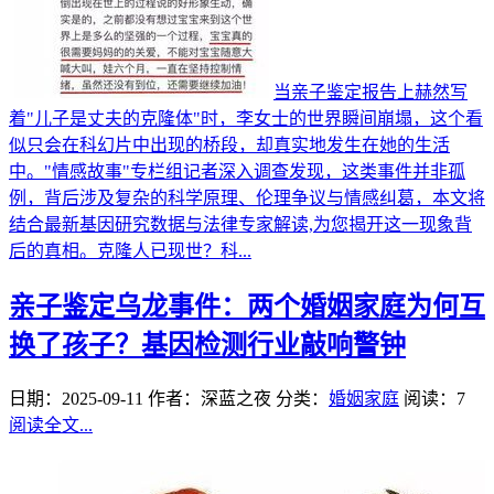
当亲子鉴定报告上赫然写
着"儿子是丈夫的克隆体"时，李女士的世界瞬间崩塌，这个看
似只会在科幻片中出现的桥段，却真实地发生在她的生活
中。"情感故事"专栏组记者深入调查发现，这类事件并非孤
例，背后涉及复杂的科学原理、伦理争议与情感纠葛，本文将
结合最新基因研究数据与法律专家解读,为您揭开这一现象背
后的真相。克隆人已现世？科...
亲子鉴定乌龙事件：两个婚姻家庭为何互
换了孩子？基因检测行业敲响警钟
日期：2025-09-11
作者：深蓝之夜
分类：
婚姻家庭
阅读：7
阅读全文...