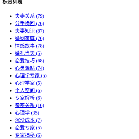
标签列表
夫妻关系
(79)
分手挽回
(76)
夫妻知识
(87)
婚姻家庭
(76)
情感故事
(78)
婚礼当天
(5)
恋爱技巧
(68)
心灵驿站
(74)
心理学专家
(5)
心理学家
(5)
个人空间
(6)
专家解析
(6)
亲密关系
(16)
心理学
(35)
沉没成本
(7)
恋爱专家
(5)
专家揭秘
(6)