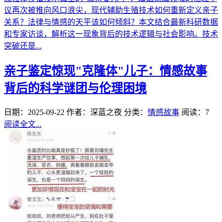
议再次被推向风口浪尖，现代辅助生殖技术如何重新定义亲子
关系？法律与情感的天平该如何倾斜？本文结合最新科研数据
和专家访谈，解析这一现象背后的技术逻辑与社会影响。技术
突破还是...
亲子鉴定惊现"克隆体"儿子：情感故事
背后的科学谜团与伦理困境
日期：2025-09-22
作者：深蓝之夜
分类：
情感故事
阅读：7
阅读全文...