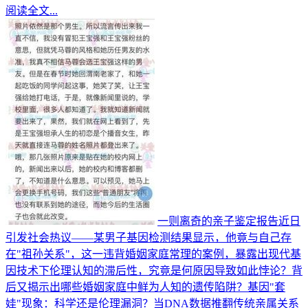
阅读全文...
一则离奇的亲子鉴定报告近日
引发社会热议——某男子基因检测结果显示，他竟与自己存
在"祖孙关系"，这一违背婚姻家庭常理的案例，暴露出现代基
因技术下伦理认知的滞后性，究竟是何原因导致如此悖论？背
后又揭示出哪些婚姻家庭中鲜为人知的遗传陷阱？基因"套
娃"现象：科学还是伦理漏洞？当DNA数据推翻传统亲属关系