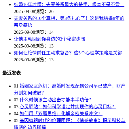
结婚10年才懂：夫妻关系最大的杀手，根本不是不爱！
2025-09-08
浏览：26
夫妻关系的10个真相，第3条扎心了！这是我结婚8年的
亲身感悟
2025-09-08
浏览：14
让他主动回到你身边的3个秘密步骤
2025-09-08
浏览：13
如何让绝情前任主动求复合？这5个心理学策略是关键
2025-09-08
浏览：13
最近发表
01
婚姻家庭危机：离婚时发现配偶公司早已破产，财产
分割如何破局？
02
什么时候该主动出击才能事半功倍？
03
心灵驿站：如何科学设定并实现你的心灵目标？
04
如何用「双赢思维」化解亲密关系冲突？
05
基因编辑时代的伦理困境：《情感故事》揭示科技与
情感的边界碰撞