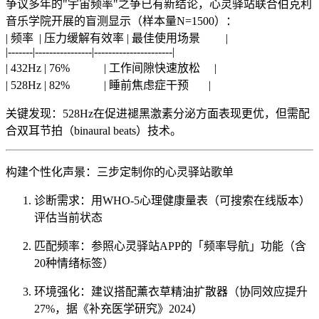
争议多年的"宇宙频率"之争已有新结论，心灵驿站联合伯克利
音乐学院开展的盲测显示（样本量N=1500）：
| 频率 | 压力缓解有效率 | 最佳使用场景 |
|-------|----------------|----------------------|
| 432Hz | 76% | 工作间隙快速放松 |
| 528Hz | 82% | 睡前焦虑症干预 |
关键发现：528Hz在促进褪黑激素分泌方面表现更优，但需配
合双耳节拍（binaural beats）技术。
构建个性化声景：三步定制你的心灵驿站歌单
诊断需求：用WHO-5心理健康量表（可搜索在线版本）
评估当前状态
匹配频率：参照心灵驿站APP的「频率导航」功能（含
20种情绪标签）
环境强化：建议搭配薰衣草精油扩散器（协同效应提升
27%，据《补充医学研究》2024）