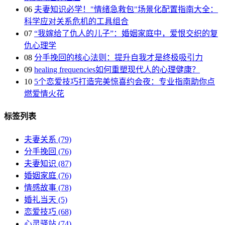
06
夫妻知识必学！"情绪急救包"场景化配置指南大全：
科学应对关系危机的工具组合
07
“我嫁给了仇人的儿子”：婚姻家庭中，爱恨交织的复
仇心理学
08
分手挽回的核心法则：提升自我才是终极吸引力
09
healing frequencies如何重塑现代人的心理健康？
10
5个恋爱技巧打造完美惊喜约会夜：专业指南助你点
燃爱情火花
标签列表
夫妻关系
(79)
分手挽回
(76)
夫妻知识
(87)
婚姻家庭
(76)
情感故事
(78)
婚礼当天
(5)
恋爱技巧
(68)
心灵驿站
(74)