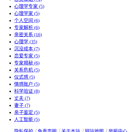
心理学专家
(5)
心理学家
(5)
个人空间
(6)
专家解析
(6)
亲密关系
(16)
心理学
(35)
沉没成本
(7)
恋爱专家
(5)
专家揭秘
(6)
关系危机
(5)
仪式感
(5)
情感账户
(5)
科学验证
(8)
丈夫
(7)
妻子
(7)
亲子鉴定
(5)
人工智能
(5)
隐私保护
┊
免责声明
┊
关于本站
┊
网站地图
┊
举报中心