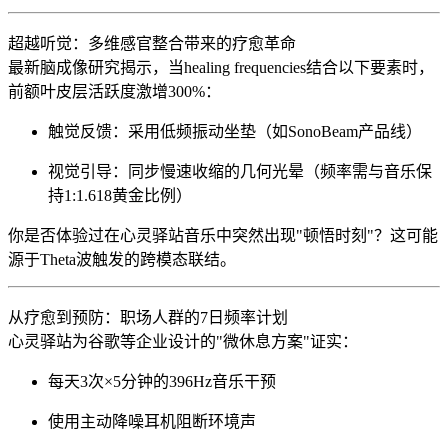
超越听觉：多维感官整合带来的疗愈革命
最新脑成像研究揭示，当healing frequencies结合以下要素时，
前额叶皮层活跃度激增300%：
触觉反馈：采用低频振动坐垫（如SonoBeam产品线）
视觉引导：同步慢速收缩的几何光晕（频率需与音乐保
持1:1.618黄金比例）
你是否体验过在心灵驿站音乐中突然出现"顿悟时刻"？这可能
源于Theta波触发的跨模态联结。
从疗愈到预防：职场人群的7日频率计划
心灵驿站为谷歌等企业设计的"微休息方案"证实：
每天3次×5分钟的396Hz音乐干预
使用主动降噪耳机阻断环境声