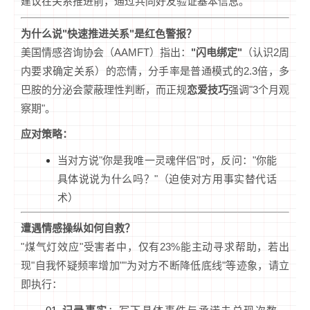
建议在关系推进前，通过共同好友验证基本信息。
为什么说"快速推进关系"是红色警报？
美国情感咨询协会（AAMFT）指出：
"闪电绑定"
（认识2周
内要求确定关系）的恋情，分手率是普通模式的2.3倍，多
巴胺的分泌会蒙蔽理性判断，而正规
恋爱技巧
强调"3个月观
察期"。
应对策略：
当对方说"你是我唯一灵魂伴侣"时，反问："你能
具体说说为什么吗？"（迫使对方用事实替代话
术）
遭遇情感操纵如何自救？
"煤气灯效应"受害者中，仅有23%能主动寻求帮助，若出
现"自我怀疑频率增加""为对方不断降低底线"等迹象，请立
即执行：