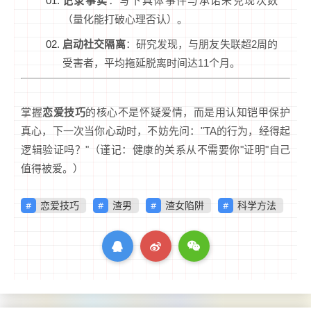
记录事实
：写下具体事件与承诺未兑现次数
（量化能打破心理否认）。
启动社交隔离
：研究发现，与朋友失联超2周的
受害者，平均拖延脱离时间达11个月。
掌握
恋爱技巧
的核心不是怀疑爱情，而是用认知铠甲保护
真心，下一次当你心动时，不妨先问："TA的行为，经得起
逻辑验证吗？"（谨记：健康的关系从不需要你"证明"自己
值得被爱。）
恋爱技巧
渣男
渣女陷阱
科学方法