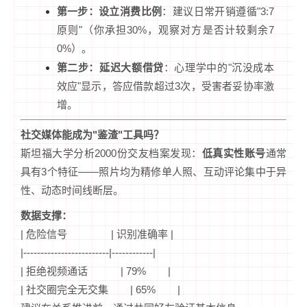
第一步：设立消费比例
：建议日常开销遵循"3:7
原则"（你承担30%，观察对方是否计较剩余7
0%）。
第二步：延迟大额借贷
：心理学中的"沉没成本
效应"显示，答应借款超过3次，受害者妥协率激
增。
社交媒体能成为"鉴渣"工具吗？
斯坦福大学分析2000份交友档案发现：
低真实性账号
通常
具有3个特征——照片均为精修单人照、互动评论集中于异
性、动态时间线断层。
数据支撑：
| 危险信号 | 识别准确率 |
|-------------------------|------------|
| 拒绝视频通话 | 79% |
| 社交圈完全无交集 | 65% |