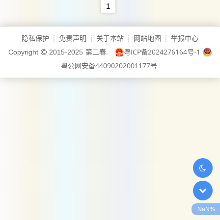
乏科学的恋爱方法论，掌握关
1
键的恋爱技巧不仅能规避亲密
关系中的常见陷阱，更能加速
隐私保护
免责声明
关于本站
网站地图
举报中心
┊
┊
┊
┊
个人情感成熟，本文结合心理
第二春.
粤ICP备2024276164号-1
Copyright
2015-2025
学研究与社会学调查，为你拆
粤公网安备44090202001177号
解10个经过验证的实用策略，
助你在爱情中完成从...
NaN%