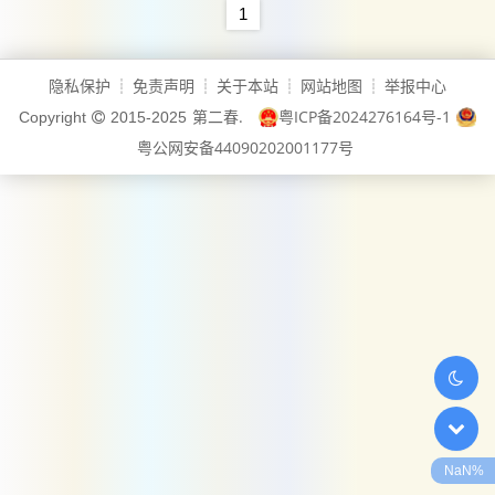
恩能将关系满意度提升37%，
1
而这一“隐藏技巧”却常被忽
视，我们将从科学角度拆解“感
隐私保护
免责声明
关于本站
网站地图
举报中心
┊
┊
┊
┊
恩练习”的实操方法，并分享3
第二春.
粤ICP备2024276164号-1
Copyright
2015-2025
个关键场景中的恋爱技巧，助
粤公网安备44090202001177号
你轻松升级亲密关系。为什么
感恩练习是关系“...
NaN%